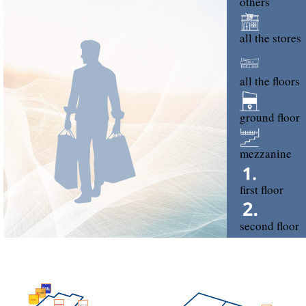
others
all the stores
all the floors
ground floor
mezzanine
first floor
second floor