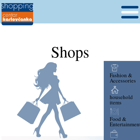
Shops
Fashion &
Accessories
household
items
Food &
Entertainmen