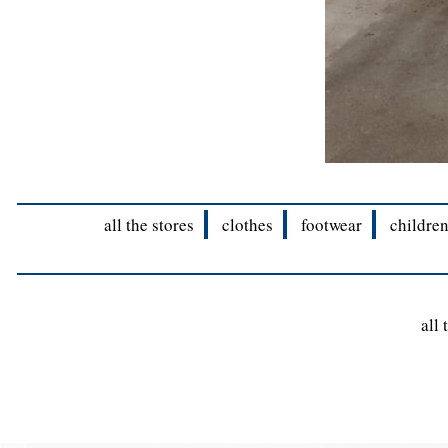
all the stores
clothes
footwear
children
all 