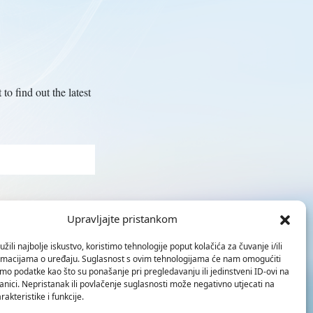
to find out the latest
Upravljajte pristankom
žili najbolje iskustvo, koristimo tehnologije poput kolačića za čuvanje i/ili
ormacijama o uređaju. Suglasnost s ovim tehnologijama će nam omogućiti
o podatke kao što su ponašanje pri pregledavanju ili jedinstveni ID-ovi na
anici. Nepristanak ili povlačenje suglasnosti može negativno utjecati na
akteristike i funkcije.