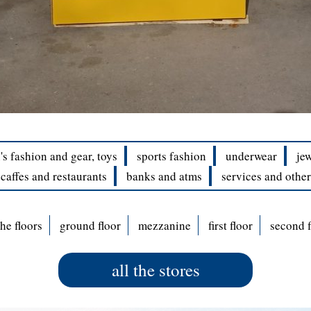
's fashion and gear, toys
sports fashion
underwear
je
caffes and restaurants
banks and atms
services and other
the floors
ground floor
mezzanine
first floor
second f
all the stores