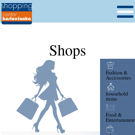
Shops
Fashion &
Accessories
household
items
Food &
Entertainmen