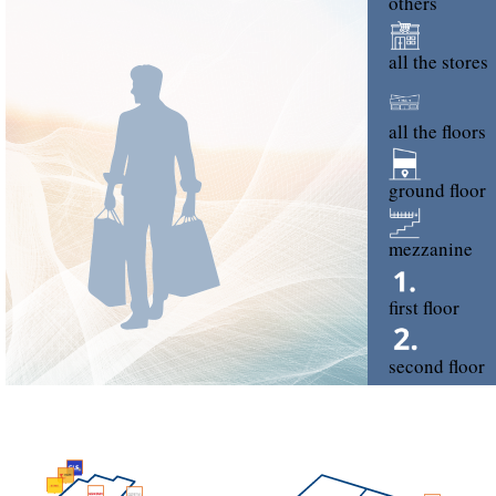
others
all the stores
all the floors
ground floor
mezzanine
first floor
second floor