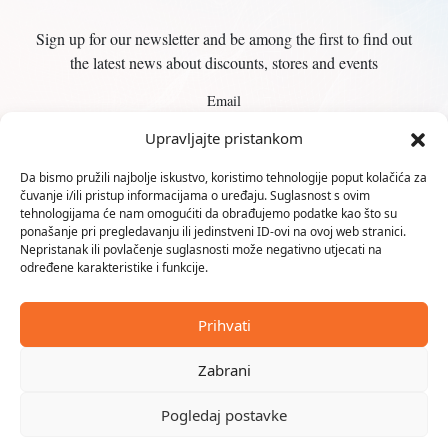
Sign up for our newsletter and be among the first to find out
the latest news about discounts, stores and events
Email
Upravljajte pristankom
Da bismo pružili najbolje iskustvo, koristimo tehnologije poput kolačića za
čuvanje i/ili pristup informacijama o uređaju. Suglasnost s ovim
tehnologijama će nam omogućiti da obrađujemo podatke kao što su
ponašanje pri pregledavanju ili jedinstveni ID-ovi na ovoj web stranici.
Nepristanak ili povlačenje suglasnosti može negativno utjecati na
Karlovčanka d.o.o.
određene karakteristike i funkcije.
Trg Milana Šufflaya 1
Prihvati
47000 KARLOVAC
Zabrani
+385 47 614 800
info@karlovcanka.hr
Pogledaj postavke
ponedjeljak-subota: 08.00-20.00