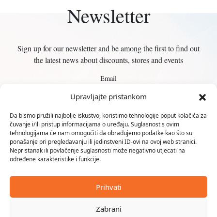
Newsletter
Sign up for our newsletter and be among the first to find out
the latest news about discounts, stores and events
Email
Upravljajte pristankom
Da bismo pružili najbolje iskustvo, koristimo tehnologije poput kolačića za
čuvanje i/ili pristup informacijama o uređaju. Suglasnost s ovim
tehnologijama će nam omogućiti da obrađujemo podatke kao što su
ponašanje pri pregledavanju ili jedinstveni ID-ovi na ovoj web stranici.
Nepristanak ili povlačenje suglasnosti može negativno utjecati na
Karlovčanka d.o.o.
određene karakteristike i funkcije.
Trg Milana Šufflaya 1
Prihvati
47000 KARLOVAC
Zabrani