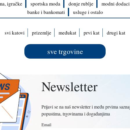
ma, igračke
sportska moda
donje rublje
modni dodaci 
banke i bankomati
usluge i ostalo
svi katovi
prizemlje
međukat
prvi kat
drugi kat
sve trgovine
Newsletter
Prijavi se na naš newsletter i među prvima saznaj
popustima, trgovinama i događanjima
Email