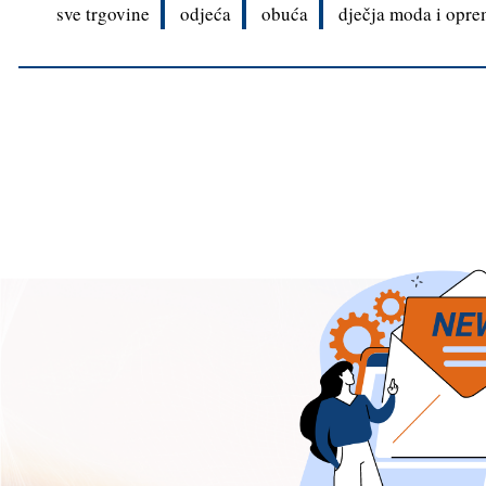
sve trgovine
odjeća
obuća
dječja moda i opre