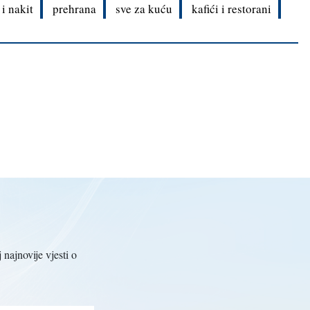
i nakit
prehrana
sve za kuću
kafići i restorani
 najnovije vjesti o